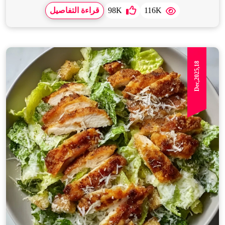
116K
98K
قراءة التفاصيل
Dec,2025,18