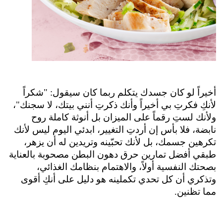
أخيراً لو كان جسدك يتكلم ربما كان سيقول: "شكراً 
لأنكِ فكرتِ بي أخيراً وأنك ذكرتِ أنني بيتك، لا سجنك"، 
ولأنك لستِ رقماً على الميزان بل أنوثة كاملة روح 
نابضة، فلا بأس إن أردتِ التغيير، ابدئي اليوم ليس لأنك 
تكرهين جسمك، بل لأنك تحبّينه وتريدين له أن يزهر، 
طبقي أفضل تمارين حرق دهون البطن مصحوبة بالعناية 
بصحتك النفسية أولاً، والاهتمام بنظامك الغذائي، 
وتذكري أن كل تحدي تكملينه هو دليل على أنكِ أقوى 
مما تظنين.