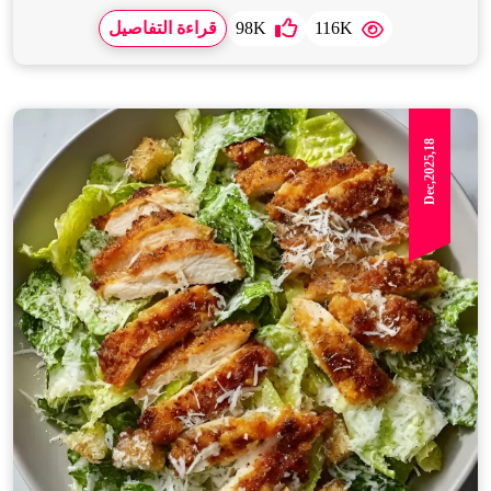
116K
98K
قراءة التفاصيل
Dec,2025,18