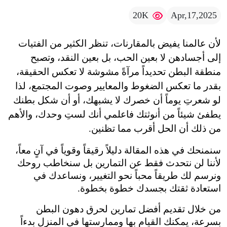
20K
Apr,17,2025
لأن عالمنا يفيض بالمقارنات، تنظر الكثير من الفتيات 
إلى أجسادهن لا بعين الحب، بل بعين النقد، وتصبح 
منطقة البطن تحديداً مرآةً مشوشة لا تعكس الحقيقة، 
بقدر ما تعكس الضغوط والمعايير وصوت المجتمع، لذا 
لو شعرتِ يوماً أن خصرك لا يشبهك، أو أن شكل بطنك 
يطفئ شيئاً من أنوثتك فاعلمي أنك لستِ وحدك، والأهم 
من ذلك أن الحل أقرب مما تظنين.
سنمنحك في هذه المقالة دليلاً رقيقاً وقوياً في آنٍ معاً، 
لأننا لن نتحدث فقط عن التمارين بل سنخاطب روحك 
ونرسم لك طريقاً محباً نحو التغيير، ونساعدك في 
استعادة ثقتك بجسدك خطوة بخطوة.
من خلال تقديم أفضل تمارين لحرق دهون البطن 
بسرعة، يمكنك القيام بها وممارستها في المنزل بدءاً 