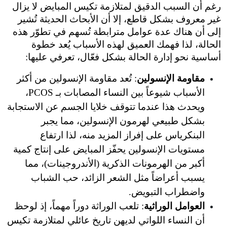
رغم أن السبب الدقيق لمتلازمة تكيس المبايض لا يزال 
غير معروف بشكل قاطع، إلا أن الأبحاث الحديثة تُشير 
إلى أن هناك عدة عوامل مترابطة تُسهم في تطوّر هذه 
الحالة، لذا فهمك العميق لهذه الأسباب يُعد خطوة 
رة الحالة بشكل فعّال، تعرفي عليها:
نسولين
: تُعد مقاومة الإنسولين من أكثر 
الأسباب شيوعاً بين النساء المصابات بـ PCOS، 
ويحدث هذا عندما تتوقف خلايا الجسم عن الاستجابة 
بشكل طبيعي لهرمون الإنسولين، مما يجبر 
البنكرياس على إفراز المزيد منه، لذا ارتفاع 
مستويات الإنسولين يحفّز المبايض على إنتاج كمية 
أكبر من الهرمونات الذكرية (الأندروجينات)، مما 
يسبب أعراضاً مثل الشعر الزائد، حب الشباب 
لتبويض.
راثية
: تلعب الوراثة دوراً مهماً، إذ لوحظ 
أن النساء اللواتي لديهن تاريخ عائلي لمتلازمة تكيس 