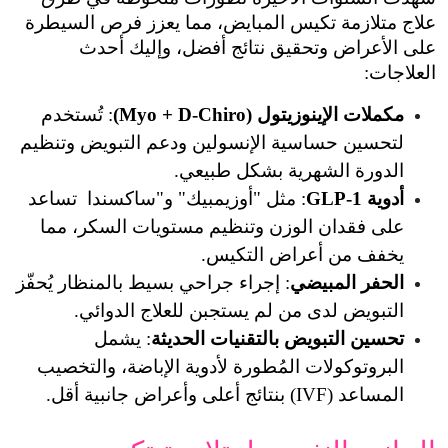
علاج متلازمة تكيس المبايض، مما يعزز فرص السيطرة 
على الأعراض وتحقيق نتائج أفضل، وإليك أحدث 
 (Myo + D-Chiro)
: تُستخدم 
لتحسين حساسية الإنسولين ودعم التبويض وتنظيم 
هرية بشكل طبيعي.
: مثل "أوزيمبيك" و"ساكسندا  تساعد 
على فقدان الوزن وتنظيم مستويات السكر، مما 
عراض التكيس.
يضي
: إجراء جراحي بسيط بالمنظار يُحفّز 
ى من لم يستجبن للعلاج الدوائي.
ويض بالتقنيات الحديثة
: يشمل 
البروتوكولات المُطورة لأدوية الإباضة، والتخصيب 