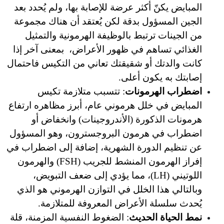
المبايض يكنّ أكثر عرضة للإصابة بها، ولم يُحدد بعد 
الجين المسؤول بدقة لكن يُعتقد أن هناك مجموعة 
من الجينات ترتبط بالوظيفة الهرمونية والتمثيل 
الغذائي تساهم في ظهور الأعراض،  بمعنى آخر إذا 
كانت والدتك أو شقيقتك تعاني من التكيس فاحتمال 
يكون أعلى.
هرمونات
: تتسبب متلازمة تكيس 
المبايض في خلل هرموني عام، أبرز مظاهره ارتفاع 
هرمونات الذكورة (الأندروجينات) وانخفاض أو 
اضطراب في هرمون البروجسترون، وهو المسؤول 
عن تنظيم الدورة الشهرية، إضافة إلى اضطراب في 
إفراز الهرمون المنشط للجريب (FSH) والهرمون 
اللوتيني (LH)، مما يؤدي إلى ضعف التبويض، 
وبالتالي هذا الخلل في التوازن الهرموني هو الذي 
ة الأعراض المعروفة للمتلازمة.
 الحديث
: الضغوط النفسية المزمنة، قلة 