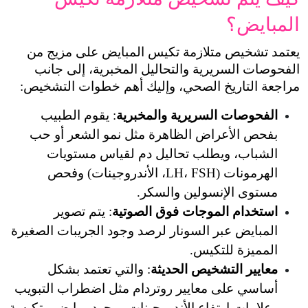
يعتمد تشخيص متلازمة تكيس المبايض على مزيج من 
الفحوصات السريرية والتحاليل المخبرية، إلى جانب 
خ الصحي، وإليك أهم خطوات التشخيص:
لسريرية والمخبرية
: يقوم الطبيب 
بفحص الأعراض الظاهرة مثل نمو الشعر أو حب 
الشباب، ويطلب تحاليل دم لقياس مستويات 
الهرمونات (LH، FSH، الأندروجينات) وفحص 
نسولين والسكر.
لموجات فوق الصوتية
: يتم تصوير 
المبايض عبر السونار لرصد وجود الجريبات الصغيرة 
تكيس.
شخيص الحديثة
: والتي تعتمد بشكل 
أساسي على معايير روتردام مثل اضطراب التبويب 
وعلامات ارتفاع الأندروجينات ووجود مبايض متكيسة 