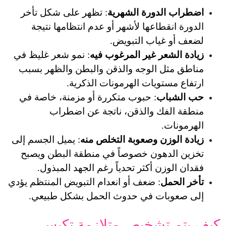
دورة الشهرية
: تظهر على شكل تأخر 
الدورة انقطاعها لأشهر أو عدم انتظامها نتيجة 
اب التبويض.
ر غير المرغوب فيه
: نمو شعر غليظ في 
مناطق مثل الوجه والذقن والبطن والظهر بسبب 
ويات الهرمونات الذكرية.
ب
: حبوب متكررة أو مزمنة، خاصة في 
منطقة الفك والذقن، ناتجة عن اضطراب 
ن وصعوبة التخلص منه
: يميل الجسم إلى 
تخزين الدهون خصوصاً في منطقة البطن ويصبح 
 أكثر تحدياً رغم الجهد المبذول.
: ضعف أو انعدام التبويض المنتظم يؤدي 
ت في حدوث الحمل بشكل طبيعي.
كيف يتم تشخيص متلازمة تكيس 