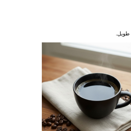
م طويل.