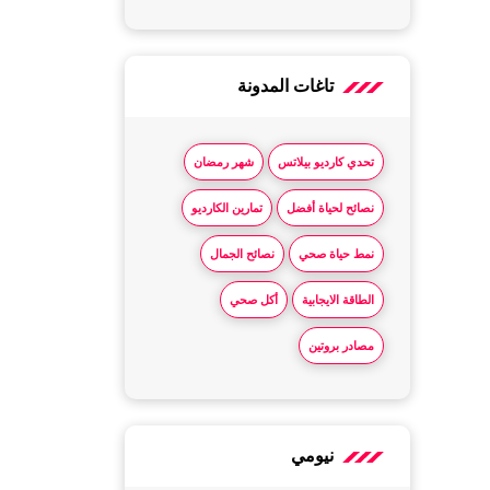
تاغات المدونة
تحدي كارديو بيلاتس
شهر رمضان
نصائح لحياة أفضل
تمارين الكارديو
نمط حياة صحي
نصائح الجمال
الطاقة الايجابية
أكل صحي
مصادر بروتين
نيومي