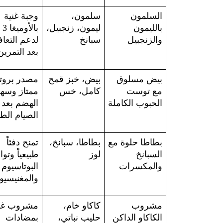
السلمون 
سلمون، 
وجبة غنية 
بالليمون 
ليمون، زنجبيل، 
بالأوميغا 3 
والزنجبيل
سبانخ
بعد التمرين
بيض مسلوق 
بيض، خبز قمح 
مع توست 
كامل، خس
الحبوب الكاملة
الهضم 
الصيام الط
بطاطا حلوة مع 
بطاطا، سبانخ، 
تمنح دفئاً 
السبانخ 
لوز
والمكسرات
البوتاس
والمغنيسيو
مشروب 
كاكاو خام، 
الكاكاو الداكن 
حليب نباتي، 
بمضادات 