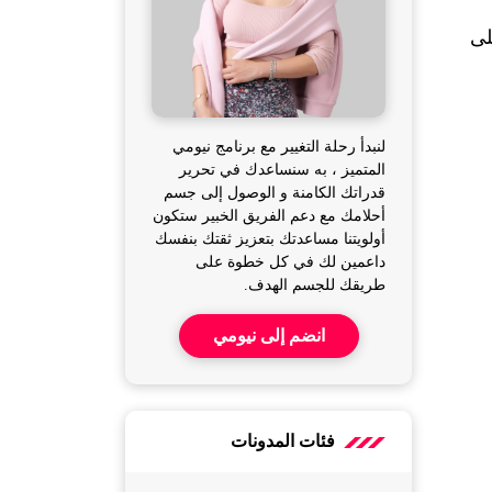
فصل الشتاء يبدّل إيقاع الجسم بالكامل، ودرجة الحرارة المنخفضة تفرض متطلبات غذائية مختلفة، خصوصاً على 
لنبدأ رحلة التغيير مع برنامج نيومي
المتميز ، به سنساعدك في تحرير
قدراتك الكامنة و الوصول إلى جسم
أحلامك مع دعم الفريق الخبير ستكون
أولويتنا مساعدتك بتعزيز ثقتك بنفسك
داعمين لك في كل خطوة على
طريقك للجسم الهدف.
انضم إلى نيومي
فئات المدونات