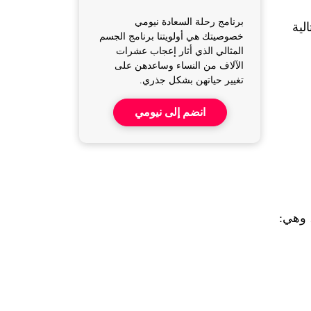
برنامج رحلة السعادة نيومي
فترة ما بعد التمرين حساسة جداً، الأكل الخاطئ خلالها قد يوقف تقدّمك الرياضي، يمكنك الالتزام بالتعليمات التالية 
خصوصيتك هي أولويتنا برنامج الجسم
المثالي الذي أثار إعجاب عشرات
الآلاف من النساء وساعدهن على
تغيير حياتهن بشكل جذري.
انضم إلى نيومي
 وهي: