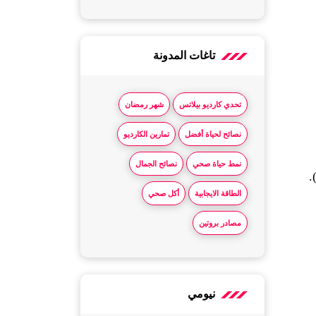
تاغات المدونة
تحدي كارديو بيلاتس
شهر رمضان
الرياضة أثناء الصيام المتقطع لا تعني الإرهاق، بل الذكاء في اختيار التوقيت والنوع الذي يدعم هدفك دون إنهاك 
نصائح لحياة أفضل
تمارين الكارديو
نمط حياة صحي
نصائح الجمال
.
الطاقة الايجابية
أكل صحي
مصادر بروتين
نيومي