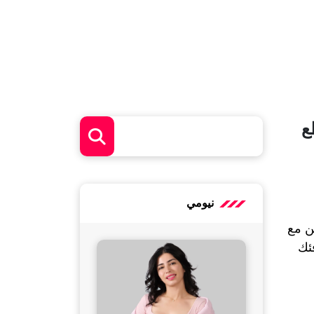
ع
نيومي
الشتاء موسم التحدي الحقيقي لكل من يتّبع الصيام المتقطع، البرودة تفتح الشهية، والكسل يتسلل بسهولة، لكن مع 
غنية بالعناصر الغذائية، يمكنك الحفاظ على رشاقتك ودفئك 