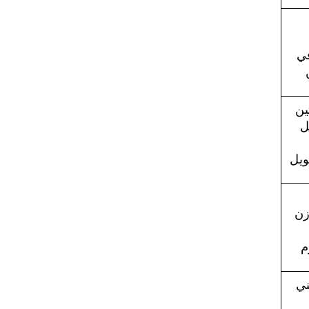
لدعم التعافي 
مصدر بروتين 
ممتاز وسهل 
بعد 
ويل
طبيعياً وتوازن 
يوم 
م
مشروب غني 