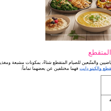
قطع والكيتو دايت
 فهما مختلفين عن بعضهما تماماً:
وجبة شتوية 