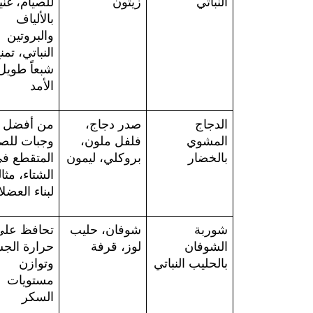
النباتي
زيتون
بالألياف 
والبروتين 
الأمد
الدجاج 
صدر دجاج، 
من أفضل
المشوي 
فلفل ملون، 
بالخضار
بروكلي، ليمون
لبناء العضل
شوربة 
شوفان، حليب 
الشوفان 
لوز، قرفة
بالحليب النباتي
وتوازن 
مستويات 
السكر