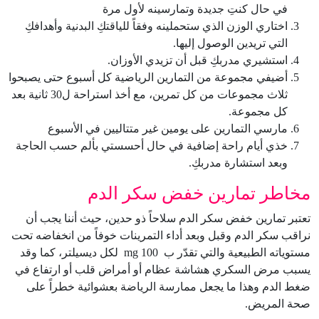
في حال كنتِ جديدة وتمارسينه لأول مرة
اختاري الوزن الذي ستحملينه وفقاً للياقتكِ البدنية وأهدافكِ
التي تريدين الوصول إليها.
استشيري مدربكِ قبل أن تزيدي الأوزان.
أضيفي مجموعة من التمارين الرياضية كل أسبوع حتى يصبحوا
ثلاث مجموعات من كل تمرين، مع أخذ استراحة ل30 ثانية بعد
كل مجموعة.
مارسي التمارين على يومين غير متتاليين في الأسبوع
خذي أيام راحة إضافية في حال أحسستي بألم حسب الحاجة
وبعد استشارة مدربكِ.
مخاطر تمارين خفض سكر الدم
تعتبر تمارين خفض سكر الدم سلاحاً ذو حدين، حيث أننا يجب أن
نراقب سكر الدم وقبل وبعد أداء التمرينات خوفاً من انخفاضه تحت
مستوياته الطبيعية والتي تقدّر ب 100 mg لكل ديسيلتر، كما وقد
يسبب مرض السكري هشاشة عظام أو أمراض قلب أو ارتفاع في
ضغط الدم وهذا ما يجعل ممارسة الرياضة بعشوائية خطراً على
صحة المريض.