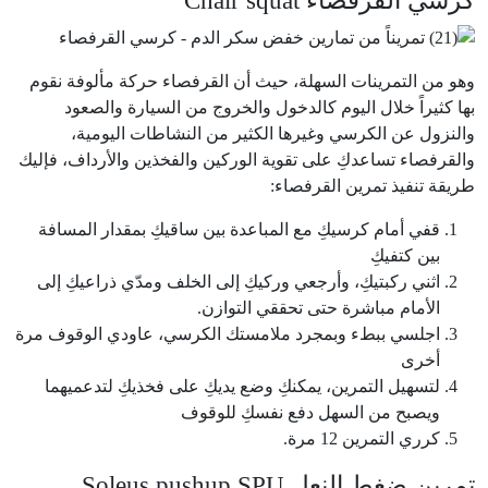
كرسي القرفصاء Chair squat
وهو من التمرينات السهلة، حيث أن القرفصاء حركة مألوفة نقوم
بها كثيراً خلال اليوم كالدخول والخروج من السيارة والصعود
والنزول عن الكرسي وغيرها الكثير من النشاطات اليومية،
والقرفصاء تساعدكِ على تقوية الوركين والفخذين والأرداف، فإليك
طريقة تنفيذ تمرين القرفصاء:
قفي أمام كرسيكِ مع المباعدة بين ساقيكِ بمقدار المسافة
بين كتفيكِ
اثني ركبتيكِ، وأرجعي وركيكِ إلى الخلف ومدّي ذراعيكِ إلى
الأمام مباشرة حتى تحققي التوازن.
اجلسي ببطء وبمجرد ملامستك الكرسي، عاودي الوقوف مرة
أخرى
لتسهيل التمرين، يمكنكِ وضع يديكِ على فخذيكِ لتدعميهما
ويصبح من السهل دفع نفسكِ للوقوف
كرري التمرين 12 مرة.
تمرين ضغط النعل Soleus pushup SPU