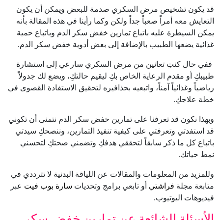
قد يكون تشخيص مرض السكري صدمة للبعض ويمكن أن يكون
التعايش معه أمراً صعباً جداً ولكن وكما رأينا في هذه المقالة بأنه
يمكن السيطرة عليه باتباع تمارين خفض سكر الدم وباتباع حمية
غذائية يضعها الطبيب بالإضافة إلى بعض أدوية خفض سكر الدم.
ففي حال كنتِ تعانين من مرض السكري سارعي إلى استشارة
طبيبكِ أو مقدم الرعاية الخاص بكِ ليقيم حالتكِ، ويضع لك جدولاً
رياضياً وغذائياً آمناً، واتبعيه بحذافيره لتحقيق الاستفادة القصوى في
خطة علاجكِ.
وبهذا نكون قد تعرفنا على تمارين خفض سكر الدم نتمنى أن تكوني
قد استفدتي وتعرفتي على كيفية تنفيذ التمارين، وننصحكِ سيدتي
باتباع كل ما ذكر سابقاً لتحققي هدفكِ وتضمني صحتكِ لتحسني
نمط حياتك.
وللمزيد من المعلومات والمقالات عن اللياقة البدنية لا تترددي في
متابعة مجلة
فراشتي
أو تابعي برامج وتحديات
سارة بوب فيت
عبر
فيديوهات اليوتيوب.
الأسئلة الشائعة عن تمارين خفض سكر