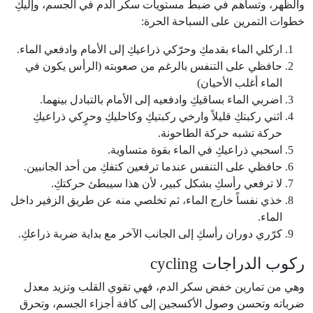
والظهر، وتساهم في ضبط مستويات سكر الدم في الجسم، وإليكِ
خطوات التمرين على السباحة الحرة:
اركلي الماء بقدمكِ وحرّكي ذراعيكِ إلى الأمام وادفعي الماء.
حافظي على التنفس بالرغم من صعوبته (الرأس يكون في
الماء أغلب الأحيان)
اضربي الماء بساقيكِ وادفعيه إلى الأمام بالتبادل بينهما.
اثني ركبتكِ قليلاً وارخي ركبتيكِ وكاحليكِ وحرٍكي ذراعيكِ
حركة تشبه حركة الطاحونة.
اسحبي ذراعيكِ في الماء بقوة متساوية.
حافظي على التنفس عندما ترفعين كتفكِ من أحد الجانبين.
لا ترفعي رأسكِ بشكل كبير، لأن هذا سيبطئ حركتكِ.
خذي نفساً خارج الماء، ثم تخلصي منه عن طريق الزفير داخل
الماء.
كرّري دوران رأسكِ إلى الجانب الآخر مع بداية ضربة ذراعكِ.
ركوب الدراجات cycling
وهي من تمارين خفض سكر الدم، فهي تقوي القلب وتزيد معدل
ضرباته وتحسن وصول الأكسجين إلى كافة أجزاء الجسم، وتحرق