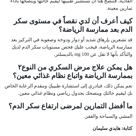
العادية، فننصح هنا أن تستشير طبيبها ليقيم حالتها وينصحها بأداء
تمارين معينة.
كيف أعرف أن لدي نقصاً في مستوى سكر
الدم بعد ممارسة الرياضة؟
قد تشعرين بإرهاق شديد أو دوار ودوخة وصعوبة في التركيز بعد
ممارسة الرياضة، فيجب عليكِ فحص مستويات سكر الدم لديكِ
والتأكد بأنها لا تقل عن 100 mg بالديسلتر.
هل يمكن علاج مرض السكري من النوع٢
بممارسة الرياضة واتباع نظام غذائي معين؟
نعم يمكن ذلك، فبادري إلى استشارة طبيبكِ ومقدم الرعاية الخاص
بكِ ليقيم حالتكِ وينصحك بجدول رياضي ونظام غذائي معين.
ما أفضل التمارين لمرضى ارتفاع سكر الدم؟
المشي والسباحة والقفز.
كتابة: هايدي سليمان