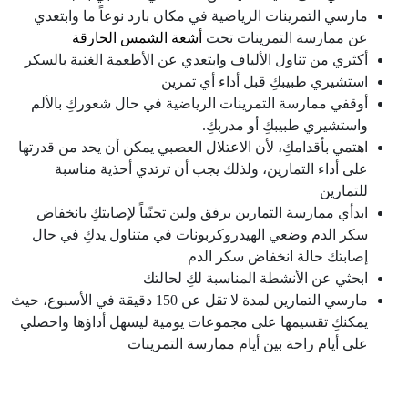
مارسي التمرينات الرياضية في مكان بارد نوعاً ما وابتعدي
عن ممارسة التمرينات تحت
أشعة الشمس الحارقة
أكثري من تناول الألياف وابتعدي عن الأطعمة الغنية بالسكر
استشيري طبيبكِ قبل أداء أي تمرين
أوقفي ممارسة التمرينات الرياضية في حال شعوركِ بالألم
واستشيري طبيبكِ أو مدربكِ.
اهتمي بأقدامكِ، لأن الاعتلال العصبي يمكن أن يحد من قدرتها
على أداء التمارين، ولذلك يجب أن ترتدي أحذية مناسبة
للتمارين
ابدأي ممارسة التمارين برفق ولين تجنّباً لإصابتكِ بانخفاض
سكر الدم وضعي الهيدروكربونات في متناول يدكِ في حال
إصابتك حالة انخفاض سكر الدم
ابحثي عن الأنشطة المناسبة لكِ لحالتك
مارسي التمارين لمدة لا تقل عن 150 دقيقة في الأسبوع، حيث
يمكنكِ تقسيمها على مجموعات يومية ليسهل أداؤها واحصلي
على أيام راحة بين أيام ممارسة التمرينات