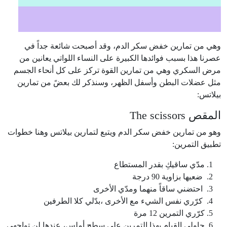
وهي من تمارين خفض سكر الدم، وقد أصبحت شائعة جداً في
عصرنا هذا بسبب فوائدها الكبيرة على النساء اللواتي يعانين من
مرض السكري وهي من تمارين القوة تركز على كل أنحاء الجسم
مثل عضلات البطن وأسفل الظهر، وسنذكر لك بعضً من تمارين
بيلاتس:
المقص The scissors
وهو من تمارين خفض سكر الدم ويتبع لتمارين بيلاتس وهنا خطوات
تطبيق التمرين:
مدّي ساقيكِ بقدر المستطاع
ضعيها بزاوية 90 درجة
احتضني ساقاً منهما ومدّي الأخرى
كرّري نفس الشيء مع الأخرى ،بدّلي كلا الطرفين
كرّري التمرين 12 مرة
حاولي القيام بهذا التمرين على سطح أملس، عندها لن تواجهي