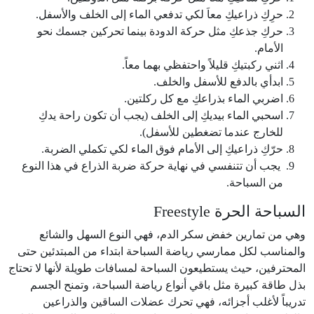
حرِكِ ذراعيكِ معاَ لكي تدفعي الماء إلى الخلف والأسفل.
حركِ جذعكِ مثل حركة الدودة بينما تحركين جسمك نحو
الأمام.
اثني ركبتيكِ قليلاً واحتفظي بهما معاً.
ابدأي بالدفع للأسفل والخلف.
اضربي الماء بذراعكِ مع كل ركلتين.
اسحبي الماء بيديكِ إلى الخلف (يجب أن تكون راحة يدكِ
للخارج عندما تضغطين للأسفل).
حرّكِ ذراعيكِ إلى الأمام فوق الماء لكي تكملي الضربة.
يجب أن تتنفسي في نهاية حركة ضربة الذراع في هذا النوع
من السباحة.
السباحة الحرة Freestyle
وهي من تمارين خفض سكر الدم، فهي النوع السهل والشائع
والمناسب لكل ممارسي رياضة السباحة ابتداء من المبتدئين حتى
المحترفين، حيث يستطيعون السباحة لمسافات طويلة لأنها لا تحتاج
بذل طاقة كبيرة مثل باقي أنواع رياضة السباحة، وتمنح الجسم
تدريباً لأغلب أجزائه، فهي تحرك عضلات الساقين والذراعين