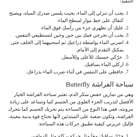
التنفيذ:
يجب أن تنزلي إلى الماء، بحيث يلمس صدركِ المياه، ويصبح
كتفاكِ على خط موازِ لسطح الماء.
عليكِ أن تظهري جزء من رأسكِ فوق الماء.
يجب أن تخرجي فمكِ بين حين وحين لتستطيعي التنفس.
اضربي الماء بواسطة ذراعيكِ ثم اسحبيهما إلى الخلف حتى
يمكنكِ التقدم إلى الأمام.
حرّكي جسمك للأعلى وللأسفل.
اركلي الماء بساقيكِ.
حافظي على التنفس في أثناء ضرب الماء بذراعكِ.
سباحة الفراشة Butterfly
وهي من تمارين خفض سكر الدم، تعتبر سباحة الفراشة الخيار
الأفضل لتدريب الجزء العلوي من الجسم كما وتساعد على زيادة
مرونته، ففي هذا النوع من السباحة يتم تحريك الجسم كما تتحرك
الفراشة، وتكون صعبة على المبتدئين لأنها تحتاج قوة بدنية معينة،
فإليكِ عزيزتي كيفية تطبيق حركات هذه السباحة:
حرّكِ ساقيكِ معاَ مثل حركة بركلة مثل الدولفين.