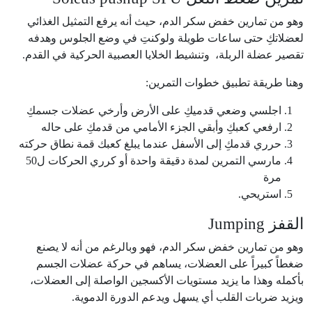
وهو من تمارين خفض سكر الدم، حيث أنه يرفع التمثيل الغذائي
لعضلاتكِ حتى ساعات طويلة ولوكنتِ في وضع الجلوس وهدفه
تقصير عضلة الربلة، وتنشيط الخلايا العصبية الحركية في القدم.
وهنا طريقة تطبيق خطوات التمرين:
اجلسي وضعي قدميكِ على الأرض وأرخي عضلات جسمكِ
ارفعي كعبكِ وأبقي الجزء الأمامي من قدمكِ على حاله
حرري قدمكِ إلى الأسفل عندما يبلغ كعبك قمة نطاق حركته
مارسي التمرين لمدة دقيقة واحدة أو كرري الحركات ل50
مرة
استريحي.
القفز Jumping
وهو من تمارين خفض سكر الدم، فهو وبالرغم من أنه لا يصنع
ضغطاً كبيراً على العضلات، يساهم في حركة عضلات الجسم
بأكمله وهذا ما يزيد مستويات الأكسجين الواصلة إلى العضلات،
ويزيد ضربات القلب أي يسهل ويدعم الدورة الدموية.