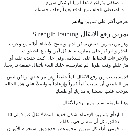
صفقي بذراعيكِ ذهاباً وإياباً بشكل سريع
اضغطي للخلف مع الدفع بعيداً وخلف جسمكِ
تعرفي أكثر على تمارين
بيلاتس
تمرين رفع الأثقال Strength training
وهو من تمارين خفض سكر الدم، وينصح الأطباء بأدائه مع وجوب
الحذر والتركيز على ممارسته بشكل آمن واتباع الخطوات
والإجراءات للحفاظ على السلامة، وفي حال كنتِ جديدة عليه أو
مرَّ عليكِ وقت طويل لم تمارسيه، عليك البدء بأثقال خفيفة تدريجياً.
قد يسبب تمرين رفع الأثقال ألماً خفيفاً وهو أمر عادي، ولكن ليس
من الطبيعي أن يسبب ألماً كبيراً وإزعاجاً متواصلاً، ففي هذه الحالة
يتوجب عليكِ استشارة مدربكِ أو طبيبكِ.
وهنا طريقة تنفيذ تمرين رفع الأثقال:
ابدأي بتمارين الإحماء بشكل خفيف لمدة لا تقلّ عن 5 إلى 10
دقائق مثل أن تمشي في مكانكِ.
قومي بأداء كل تمرين لمجموعة واحدة دون استخدام الأوزان