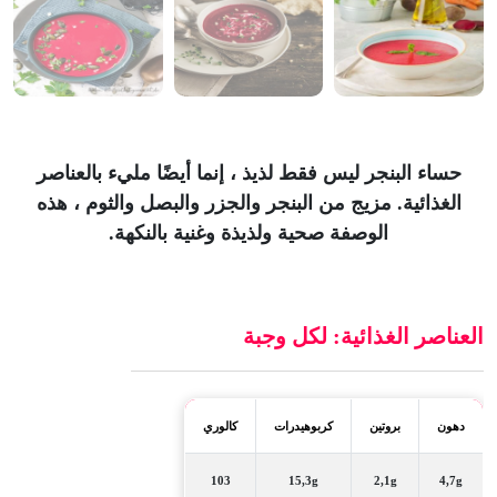
حساء البنجر ليس فقط لذيذ ، إنما أيضًا مليء بالعناصر
الغذائية. مزيج من البنجر والجزر والبصل والثوم ، هذه
الوصفة صحية ولذيذة وغنية بالنكهة.
العناصر الغذائية: لكل وجبة
دهون
بروتين
كربوهيدرات
كالوري
103
15,3g
2,1g
4,7g