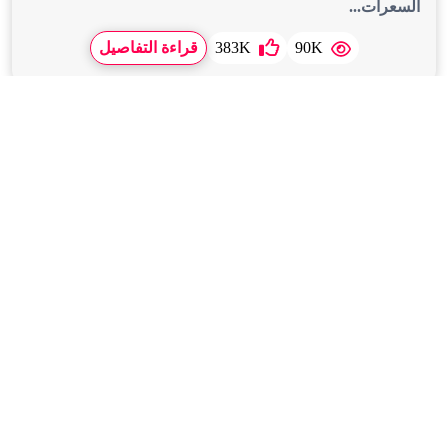
السعرات...
90K
383K
قراءة التفاصيل
Feb,2026,20