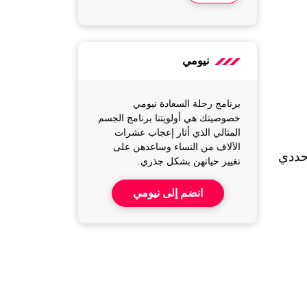
نيومي
برنامج رحلة السعادة نيومي
خصوصيتك هي أولويتنا برنامج الجسم
المثالي الذي أثار إعجاب عشرات
الآلاف من النساء وساعدهن على
هذا التدريب صقل تنفسها وجعلها قادرة على الأداء على مدى ساعات على المسرح، ومثلما فعلت تايلور حددي 
تغيير حياتهن بشكل جذري.
انضم إلى نيومي