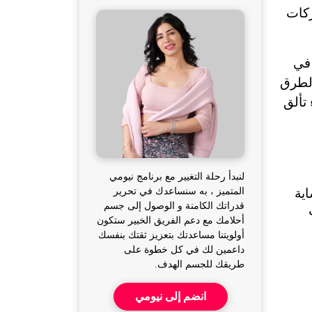
مكثفة ورفع صوتها بثبات دون أن تفقد توازنها أو تنفّسها، هذا هو سر تألق تايلور سويفت الذي يشغل محركات 
إن شعرتِ يوماً بضيق التنفس بعد دقائق قليلة من الغناء أو ممارسة الرياضة، فالرابط بين ما فعلته تايلور في 
جولات عالمية وما يمكن أن تفعلينه في النادي الرياضي بسيط، وفي هذه المقالة المهمة سنرشدك إلى الطرق 
 والتألق الذهني في عام 2023 والخطة الرياضية التي كانت وراء تألق 
لنبدأ رحلة التغيير مع برنامج نيومي
المتميز ، به سنساعدك في تحرير
قبل بداية جولتها بدأت تايلور برنامجاً رياضياً صارماً مدته ستة أشهر، كانت تمارس خلاله الجري على المشاية 
قدراتك الكامنة و الوصول إلى جسم
وهي تغني الأغاني السريعة وتخفض السرعة للأغاني الهادئة وذلك لتنمّي قدرة تنفسية مذهلة، كما التزمت 
أحلامك مع دعم الفريق الخبير ستكون
أولويتنا مساعدتك بتعزيز ثقتك بنفسك
داعمين لك في كل خطوة على
طريقك للجسم الهدف.
انضم إلى نيومي