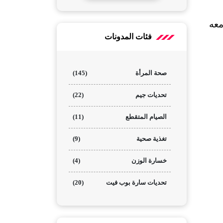
استخدمت العديد من النوادي الرياضية حول العالم، مثل Peloton هذا الجدول كنموذج لتدريباتهم وأرفقوا معه 
فئات المدونات
صحة المرأة
(145)
تحديات جيم
(22)
الصيام المتقطع
(11)
تغذية صحية
(9)
خسارة الوزن
(4)
تحديات سارة بوب فيت
(20)