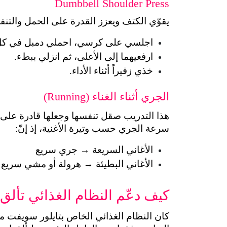
Dumbbell Shoulder Press
يقوّي الكتف ويعزز القدرة على الحمل والتن
اجلسي على كرسي، احملي دمبل في كل 
ارفعيهما إلى الأعلى، ثم انزلي ببطء.
خذي زفيراً أثناء الأداء.
الجري أثناء الغناء (Running)
سرعة الجري حسب وتيرة الأغنية، إذ إنّ:
الأغاني السريعة → جري سريع
الأغاني البطيئة → هرولة أو مشي سريع
كيف دعّم النظام الغذائي تألق تا