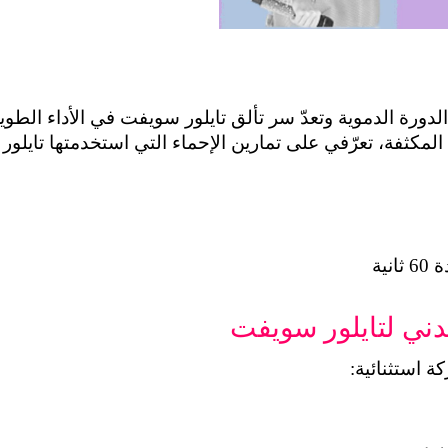
على المسرح، لذا وقبل الشروع في التمارين المكثفة، تعرّفي على
ية
دني لتايلور سويفت
ة استثنائية: