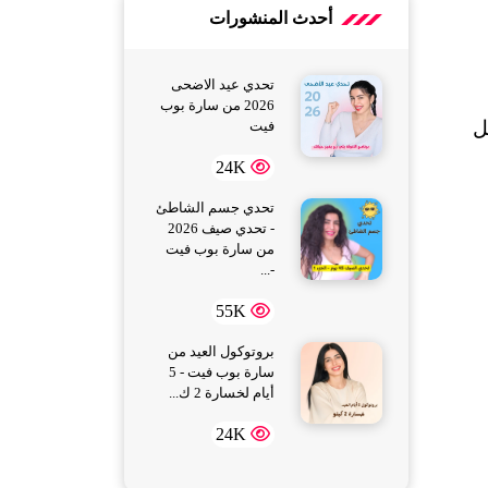
أحدث المنشورات
تحدي عيد الاضحى
2026 من سارة بوب
تهيئ تمارين الإحماء عضلات الجسم وتُنشط الدورة الدموية وتعدّ سر تألق تايلور سويفت في الأداء الطويل 
فيت
 تمارين الإحماء التي استخدمتها تايلور 
24K
تحدي جسم الشاطئ
- تحدي صيف 2026
من سارة بوب فيت
-...
55K
بروتوكول العيد من
سارة بوب فيت - 5
أيام لخسارة 2 ك...
24K