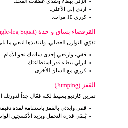
انزلي ببطء وشدّي عضلات الفخذ.
اردي إلى الأعلى.
كرري 10 مرات.
القرفصاء بساق واحدة (Single-leg Squat)
تقوّي التوازن العضلي، ولتنفيذها اتبعي ما يلي
قفي، وارفعي إحدى ساقيك نحو الأمام.
انزلي ببطء قدر استطاعتك.
كرري مع الساق الأخرى.
القفز (Jumping)
تمرين كارديو بسيط لكنه فعّال جداً لدورتك ال
قفي وابدئي بالقفز باستقامة لمدة دقيقة
يُنمّي قدرة التحمل ويزيد الأكسجين الو