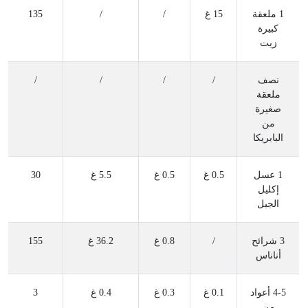
1 ملعقة
15 غ
/
/
135
كبيرة
زيت
نصف
/
/
/
/
ملعقة
صغيرة
من
البابريكا
1 عسل
0.5 غ
0.5 غ
5.5 غ
30
إكليل
الجبل
3 شرائح
/
0.8 غ
36.2 غ
155
أناناس
4-5 أعواد
0.1 غ
0.3 غ
0.4 غ
3
من