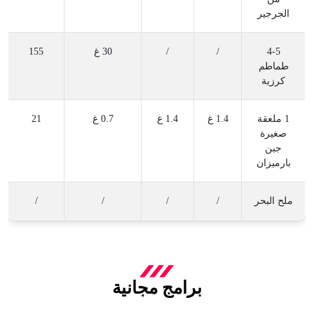
الجرجير
4-5
/
/
30 غ
155
طماطم
كرزية
1 ملعقة
1.4 غ
1.4 غ
0.7 غ
21
صغيرة
جبن
بارميزان
ملح البحر
/
/
/
/
برامج مجانية