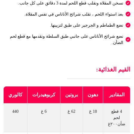
نسخن المقلاة ونقلب قطع اللحم لمدة 3 دقائق على كل جانب.
بعد استواء اللحم ، نقلب شرائح الأناناس في نفس المقلاة.
نضع الطماطم و الجرجير على طبق لتزيينها.
نضع شرائح الأناناس على جانبي طبق السلطة ونقدمها مع قطع لحم
الضأن.
القيم الغذائية:
المقادير
دهون
بروتين
كربوهيدرات
كالوري
4 قطع
18 غ
62 غ
6 غ
440
لحم
ضأن٢٠٠غ