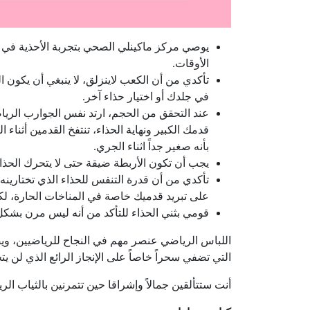
يوصي مركز ماكينلي الصحي بتجربة الأحذية في فت
الأوقات.
تأكدي من أن الكعب لاينزلق، لا ينبغي أن يكون ال
في جلدك أو اختيار حذاء آخر.
عند التحقق من الحجم، ارتد نفس الجوارب الري
قدمك الكبير ونهاية الحذاء، تنتفخ القدمين أثناء 
بأنه صغير جداً اثناء الجري.
يجب أن تكون الأربطة ضيقة حتى لا يتحرك الحذاء،
تأكدي من أن قدرة التنفس للحذاء الذي تختاري
على تبريد قدميك خاصة في المناخات الحارة، لك
قومي بثني الحذاء للتأكد من أنه ليس مرن بشكل
اللباس الرياضي عنصر مهم في النجاح للرياضيين، ويصب
التي تضفي سحراً خاصاً على الإنجاز الرائع الذي لن يت
أنت ستتألقين جمالاً وإشراقا حين تتمرنين بالثياب الري