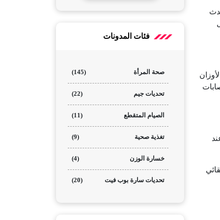
حدث
فئات المدونات
صحة المرأة
(145)
أوزان
صابات
تحديات جيم
(22)
الصيام المتقطع
(11)
تغذية صحية
(9)
ند
خسارة الوزن
(4)
قائي
تحديات سارة بوب فيت
(20)