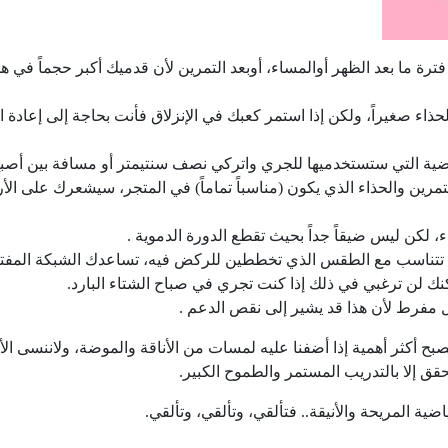
رة ما بعد الظهر أوالمساء، أوبعد التمرين لأن قدميك أكبر حجماً في ه
حذاء صغيراً، ولكن إذا استمر كعبك في الإنزلاق فأنت بحاجة إلى إعادة ا
اضية التي ستستخدميها للجري واتركي نصف سنتيمتر أو مسافة بين أصب
التمرين والحذاء الذي يكون (مناسباً تماماً) في المتجر، سيشعرك على الأ
 لكن ليس ضيقاً جداً بحيث تقطع الدورة الدموية .
نه تتناسب مع الطقس الذي تخططين للركض فيه، تساعدك الشبكة المفت
نك لن ترغبي في ذلك إذا كنت تجري في صباح الشتاء البارد.
 مفرط لأن هذا قد يشير إلى نقص الدعم .
ح أكثر أهمية إذا أضفنا عليه لمسات من الأناقة والموضة، ولاننسى الأ
حقق إلا بالتدريب المستمر والطموح الكبير.
اضية المريحة والأنيقة.. فتألقي، وتألقي، وتألقي.