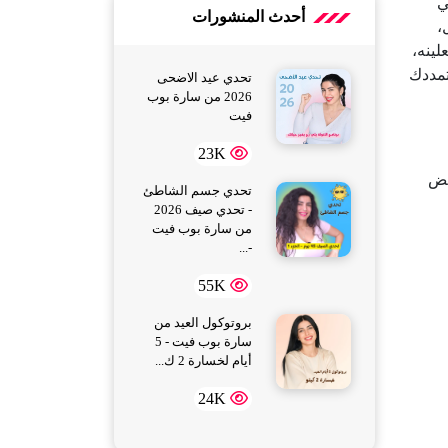
ي
أحدث المنشورات
،
لينه،
تمددك
تحدي عيد الاضحى
2026 من سارة بوب
فيت
23K
كض
تحدي جسم الشاطئ
- تحدي صيف 2026
من سارة بوب فيت
-...
55K
بروتوكول العيد من
سارة بوب فيت - 5
أيام لخسارة 2 ك...
24K