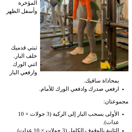
المؤخرة 
وأسفل الظهر
ثبتي قدميك 
خلف البار.
اثني الورك 
وارفعي البار 
بمحاذاة ساقيك.
ارفعي صدرك وادفعي الورك للأمام.
مجموعتان:
الأولى بسحب البار إلى الركبة (3 جولات × 10 
عدات).
الثانية بالوقوف الكامل (3 جولات × 10 عدات).