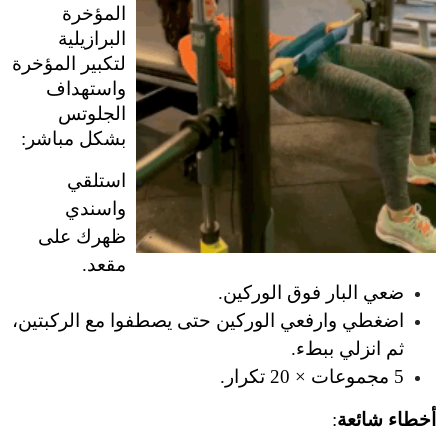
المؤخرة 
البرازيلية 
لتكبير المؤخرة 
واستهداف 
الجلوتس 
بشكل مباشر:
استلقي 
واسندي 
ظهرك على 
مقعد.
ضعي البار فوق الوركين.
اضغطي وارفعي الوركين حتى يصطفوا مع الركبتين، 
ثم انزلي ببطء.
5 مجموعات × 20 تكرار.
أخطاء شائعة
: