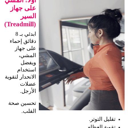
على جهاز
السير
(Treadmill)
ابدئي بـ 8 
دقائق إحماء 
على جهاز 
المشي، 
ويفضل 
استخدام 
الانحدار لتقوية 
عضلات 
الأرجل.
تحسين صحة 
القلب.
تقليل التوتر.
تقوية العظام.