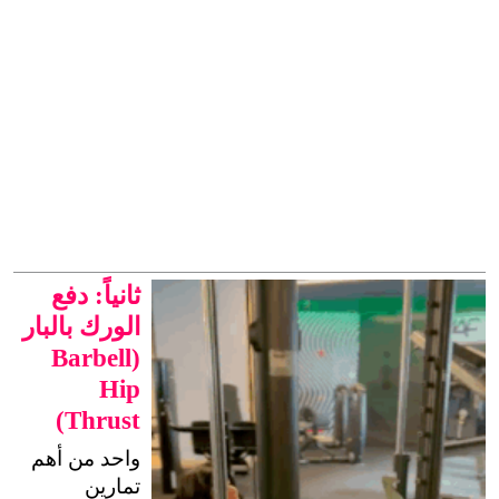
ثانياً: دفع
الورك بالبار
(Barbell
Hip
Thrust)
واحد من أهم 
تمارين 