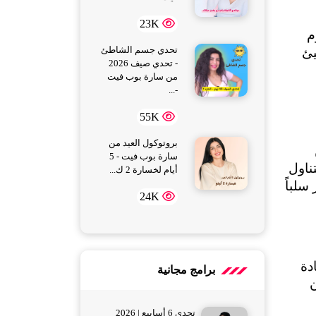
23K
عندما نتحدث عن الوزن، أول ما يتبادر إلى الذهن هو عدد السعرات والتمارين، لكن الحقيقة أن علاقة النوم 
العميق للنساء بالوزن أصبحت محط اهتمام علمي واسع خاصة مع تزايد الأبحاث التي تُظهر أن النوم السيئ 
تحدي جسم الشاطئ
- تحدي صيف 2026
لدهون ويزيد من تخزينها حتى مع الالتزام بنظام غذائي جيد، وفي الفقرات التالية 
من سارة بوب فيت
-...
55K
بروتوكول العيد من
أثناء النوم العميق، يعمل الجسم على موازنة هرموني الجريلين (المسؤول عن الإحساس بالجوع) واللبتين 
سارة بوب فيت - 5
(المسؤول عن الشعور بالشبع)؛ وعندما لا تحصلين على نوم كافٍ أو عميق يختل هذا التوازن مما يدفعك لتناول 
أيام لخسارة 2 ك...
كميات أكبر من الطعام خاصة الأطعمة الغنية بالسكريات والنشويات، ليس هذا فقط بل إن قلة النوم تؤثر سلباً 
24K
عندما تقل ساعات النوم العميق، يرتفع هرمون الكورتيزول في المساء وهو الهرمون المرتبط بالتوتر وزيادة 
برامج مجانية
دهون البطن، وبالتالي لا يؤدي هذا التغير الهرموني فقط إلى زيادة الجوع، بل يوجّه الجسم لتخزين الدهون 
تحدي 6 أسابيع | 2026