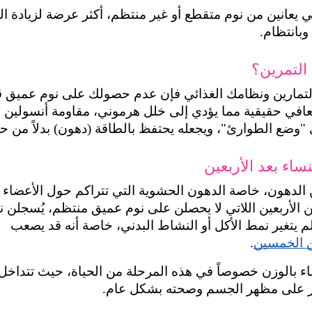
التمرين؟
يُبطئ نتائجك، لأن الجسم لا يدخل في حالة تعافي حقيقية مما يؤدي إلى خلل هرموني، مقاومة أنسولين 
وضع الطوارئ"، ويجعله يحتفظ بالطاقة (دهون) بدلاً من حر
ساء بعد الأربعين
مع التقدم في العمر تزداد صعوبة التخلص من الدهون، خاصة الدهون الحشوية التي ت
يتغير نمط الأكل أو النشاط البدني، 
خاصة أنه قد يصعب 
سن الخمسين
.
ؤثر على مظهر الجسم وصحته بشكل عام.