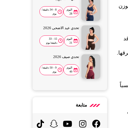
وتشيرالدراسات الحديثة إلى أن النساء اللواتي يعانين من نوم متقطع أو غير منتظم، أكثر عرضة لزيادة الوزن 
اليوم
8 - 34 دقيقة/
28
يوم
تحدي عيد الاضحى 2026
نعم، وبشكل ملحوظ، حتى لو كنتِ ملتزمة بالتمارين ونظامك الغذائي فإن عدم حصولك على نوم عميق قد 
اليوم
15 - 33
21
دقيقة/يوم
قها.
تحدي صيف 2026
اليوم
9 - 50 دقيقة/
49
يوم
تراكم حول الأعضاء 
الداخلية، وتؤكد الدراسات أن النساء فوق سن الأربعين اللاتي لا يحصلن على نوم عميق منتظم، يُسجلن نسباً 
متابعة
وهذا يُعزز من أهمية علاقة النوم العميق للنساء بالوزن خصوصاً في هذه المرحلة من الحياة، حيث تتداخل 