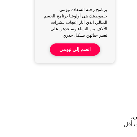
برنامج رحلة السعادة نيومي
خصوصيتك هي أولويتنا برنامج الجسم
المثالي الذي أثار إعجاب عشرات
الآلاف من النساء وساعدهن على
تغيير حياتهن بشكل جذري.
انضم إلى نيومي
قد لا يبدو واضحاً من الوهلة الأولى، لكن النوم العميق يلعب دوراً أساسياً في استقرارك النفسي والمزاجي، 
وقد أظهرت دراسات حديثة أن النساء اللواتي ينمن بين 7 إلى 9 ساعات من النوم الجيد يتمتعن بمستويات أقل 