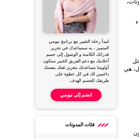
وتؤكد الأبحاث الحديثة أن قلة النوم الجيد ترتبط بزيادة الوزن وفقدان العضلات واضطراب المزاج والهرمونات، 
لذلك، نكشف لك في هذه المقالة أهمية النوم العميق في حياة المرأة، وما هي علاقة النوم العميق للنساء 
لنبدأ رحلة التغيير مع برنامج نيومي
المتميز ، به سنساعدك في تحرير
قدراتك الكامنة و الوصول إلى جسم
كثيراً ما نسمع عن أهمية النوم لكن ما لا يعرفه الكثيرون هو أن النوم ليس حالة واحدة ثابتة، بل يمر بمراحل 
أحلامك مع دعم الفريق الخبير ستكون
أولويتنا مساعدتك بتعزيز ثقتك بنفسك
مختلفة، ولكل مرحلة وظيفة محددة، وأهم هذه المراحل والتي تمثل جوهر الراحة الحقيقية للجسم والعقل، هي 
داعمين لك في كل خطوة على
طريقك للجسم الهدف.
انضم إلى نيومي
فئات المدونات
يعتبر النوم العميق هو المرحلة الأخيرة من نوم NREM، ويُعرف أيضاً بـ "نوم الموجات البطيئة"، حيث يكون 