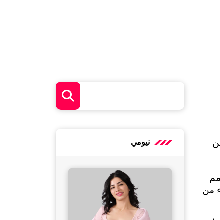
هل تشعرين أحياناً أن مجهودك في التمارين والأكل الصحي لا ينعكس على جسمك كما تتوقعين؟ قد تكونين 
نيومي
النوم العميق للنساء ليس مجرد راحة من يوم طويل، بل هو "وقت الصيانة" الحقيقي لجسمك وعقلك، يرمم 
الجسم خلاله الأنسجة العضلية وتتوازن الهرمونات ويهدأ الجهاز العصبي، لكن للأسف يقلل كثير من النساء من 