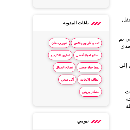
من السهل الاعتقاد أن نتائج بناء العضلات تأتي فقط من التمارين والأوزان والبروتين، لكن الحقيقة التي تغفل 
تاغات المدونة
أثناء النوم العميق، يفرز الجسم بشكل طبيعي هرمون النمو وهو المحفّز الأول لتجديد الألياف العضلية التي تم 
تحدي كارديو بيلاتس
شهر رمضان
تكسيرها خلال التمرين، وهذه العملية هي الأساس في بناء العضلات والحفاظ على كتلتك العضلية على المدى 
نصائح لحياة أفضل
تمارين الكارديو
وقد أثبتت الأبحاث أن النساء اللواتي يحصلن على نوم عميق ومنتظم يحققن نتائج عضلية أكبر بنسبة تصل إلى 
نمط حياة صحي
نصائح الجمال
ير كافٍ، حتى وإن كان مستوى التمرين والتغذية متساوياً بين 
الطاقة الايجابية
أكل صحي
المثير للاهتمام أيضاً أن بعض الدراسات الحديثة وجدت أن تناول المكملات، مثل الكازين قبل النوم لا يُحدث 
مصادر بروتين
فرقاً في بناء العضلات إذا لم تكن جودة النوم جيدة، أي أن المكمل وحده لا يؤدي غرضه إن لم ترافقه راحة 
حقيقية وعميقة، فالجسم لا يستفيد من البروتين أو الأحماض الأمينية بالشكل الأمثل في حال كان في حالة 
نيومي