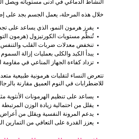
النشاط الدماغي في أدنى مستوياته ويصل ال
خلال هذه المرحلة، يعمل الجسم بجد على إصل
يفرز هرمون النمو، الذي يساعد على تجديد
تُنظَّم مستويات الكورتيزول (هرمون التوت
تنخفض معدلات ضربات القلب والتنفس وضغ
يبدأ الكبد والكلى بعمليات إزالة السموم و
تزداد كفاءة الجهاز المناعي في مقاومة ا
للاضطرابات في النوم العميق مقارنة بالرجال؛
يساعد على تنظيم الهرمونات الأنثوية م
يقلل من احتمالية زيادة الوزن المرتبطة 
يدعم المرونة النفسية ويقلل من أعراض ا
يعزز القدرة على التعافي من التمارين ال