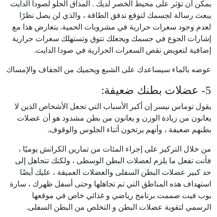
يمكن أن تؤثر على محيط الخصر لديك . المذاق الحلو لصودا الدايت
يبعث رسالة لجسمك لتوقع تدفق الطاقة ، والذي لن يصل نظرًا
لعدم وجود سعرات حرارية في مشروبات الحمية. يتعارض هذا مع
إشارات الجوع في جسمك ويجعلك تتوق وتستهلك سعرات حرارية
إضافية لتعويض نقص السعرات الحرارية في صودا الدايت.
عوضه بالماء سيساعدك على الشبع ويحميك من الجفاف والإمساك
5- عضلات بطنك ضعيفة:
يقول توماس نيسر إن أكبر الأسباب التي تجعل الأشخاص الذين لا
يعانون من زيادة الوزن و يعانون من بطن مشدود هو أن عضلات
بطنهم ضعيفة ، وأنهم يرتخون أثناء الجلوس والوقوف.
من خلال التركيز على إجراء المئات من تمارين الكرانش يوميًا ،
فأنت تفعل ما يلزم لعضلات البطن الوسطى ، ولكنك تتجاهل إلى
حد كبير عضلات البطن السفلى والعضلات العميقة ، عليك أيضًا
استهداف هذه المناطق التي تم تجاهلها وحتى أسفل ظهرك ، سارة
بوب فيت صممت برنامج رياضي و غذائي خاص في موقعها
الرسمي لتقوية عضلات البطن و التخلص من البطن السفلى.