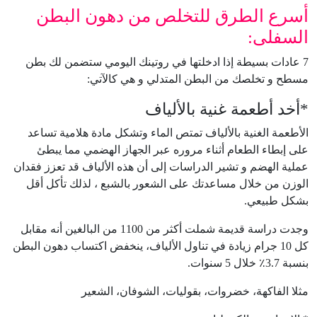
أسرع الطرق للتخلص من دهون البطن
السفلى:
7 عادات بسيطة إذا ادخلتها في روتينك اليومي ستضمن لك بطن
مسطح و تخلصك من البطن المتدلي و هي كالآتي:
*أخد أطعمة غنية بالألياف
الأطعمة الغنية بالألياف تمتص الماء وتشكل مادة هلامية تساعد
على إبطاء الطعام أثناء مروره عبر الجهاز الهضمي مما يبطئ
عملية الهضم و تشير الدراسات إلى أن هذه الألياف قد تعزز فقدان
الوزن من خلال مساعدتك على الشعور بالشبع ، لذلك تأكل أقل
بشكل طبيعي.
وجدت دراسة قديمة شملت أكثر من 1100 من البالغين أنه مقابل
كل 10 جرام زيادة في تناول الألياف، ينخفض اكتساب دهون البطن
بنسبة 3.7٪ خلال 5 سنوات.
مثلا الفاكهة، خضروات، بقوليات، الشوفان، الشعير