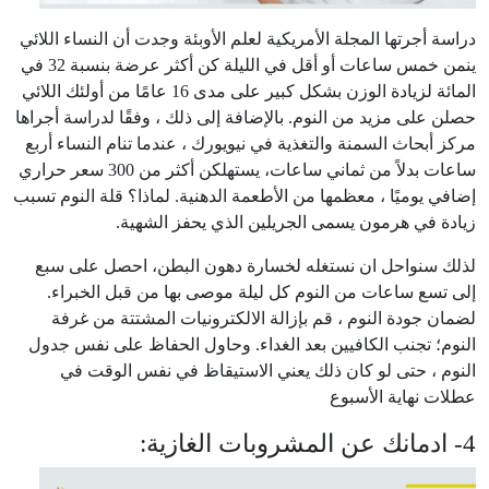
دراسة أجرتها المجلة الأمريكية لعلم الأوبئة وجدت أن النساء اللائي
ينمن خمس ساعات أو أقل في الليلة كن أكثر عرضة بنسبة 32 في
المائة لزيادة الوزن بشكل كبير على مدى 16 عامًا من أولئك اللائي
حصلن على مزيد من النوم. بالإضافة إلى ذلك ، وفقًا لدراسة أجراها
مركز أبحاث السمنة والتغذية في نيويورك ، عندما تنام النساء أربع
ساعات بدلاً من ثماني ساعات، يستهلكن أكثر من 300 سعر حراري
إضافي يوميًا ، معظمها من الأطعمة الدهنية. لماذا؟ قلة النوم تسبب
زيادة في هرمون يسمى الجريلين الذي يحفز الشهية.
لذلك سنواحل ان نستغله لخسارة دهون البطن، احصل على سبع
إلى تسع ساعات من النوم كل ليلة موصى بها من قبل الخبراء.
لضمان جودة النوم ، قم بإزالة الالكترونيات المشتتة من غرفة
النوم؛ تجنب الكافيين بعد الغداء. وحاول الحفاظ على نفس جدول
النوم ، حتى لو كان ذلك يعني الاستيقاظ في نفس الوقت في
عطلات نهاية الأسبوع
4- ادمانك عن المشروبات الغازية: