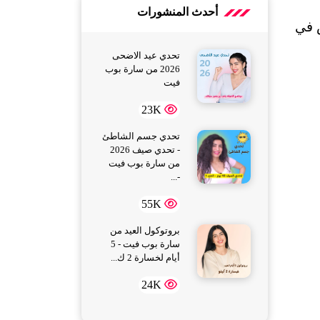
أحدث المنشورات
: لا يظهر في هذه هي المرحلة أعراض ظاهرة، وقد تستمر عدة سنوات ويستمر الفيروس في 
تحدي عيد الاضحى
2026 من سارة بوب
فيت
23K
تحدي جسم الشاطئ
- تحدي صيف 2026
من سارة بوب فيت
-...
55K
بروتوكول العيد من
سارة بوب فيت - 5
أيام لخسارة 2 ك...
24K