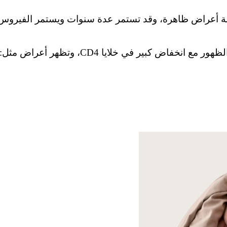
ع انخفاض كبير في خلايا CD4، وتظهر أعراض مثل: