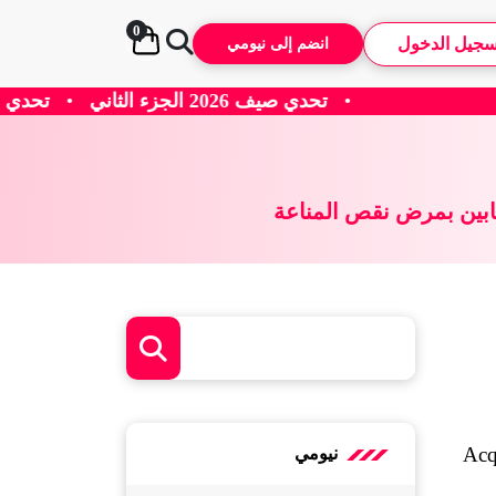
0
سجيل الدخول
انضم إلى نيومي
2 الجزء الثاني
•
تحدي صيف 2026 الجزء الاول
•
صابين بمرض نقص المناعة
 المناعة وقد يتطور إلى الإيدز (Acquired 
نيومي
Immunodeficiency Syndrome) إذا لم يتم معالجته بشكل فعال، ولكن من خلال العلاج المناسب والتوجيه 