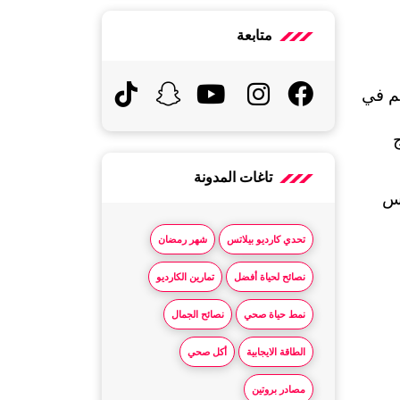
متابعة
لا يوجد علاج شافٍ من الإيدز حتى الآن، ولكن مع العلاج المضاد للفيروسات القهقرية (ART)، يمكن التحكم في 
تعمل الأدوية المضادة للفيروسات القهقرية على تقليل كمية 
الفيروس في الدم إلى مستويات منخفضة جداً، مما يتيح للجسم الفرصة للتعافي والشفاء، ويتضمن العلاج 
تاغات المدونة
أريد تذكيرك أن العلاج ليس فقط للحفاظ على صحة الشخص المصاب، بل أيضاً للوقاية من انتقال الفيروس 
تحدي كارديو بيلاتس
شهر رمضان
نصائح لحياة أفضل
تمارين الكارديو
نمط حياة صحي
نصائح الجمال
الطاقة الايجابية
أكل صحي
مصادر بروتين