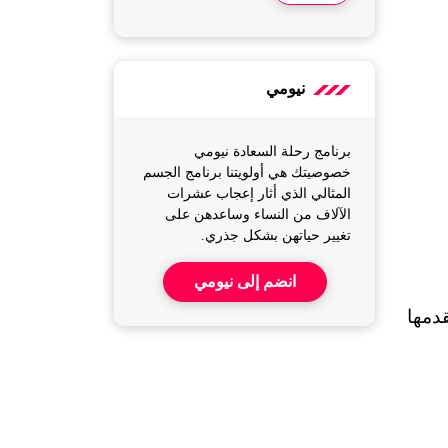
نيومي
برنامج رحلة السعادة نيومي
خصوصيتك هي أولويتنا برنامج الجسم
المثالي الذي أثار إعجاب عشرات
الآلاف من النساء وساعدهن على
تغيير حياتهن بشكل جذري.
انضم إلى نيومي
تعتبر الرياضة من أهم العوامل المساعدة في تحسين صحة المصابين بـ HIV والإيدز، وإليكِ الفوائد التي تقدمها 